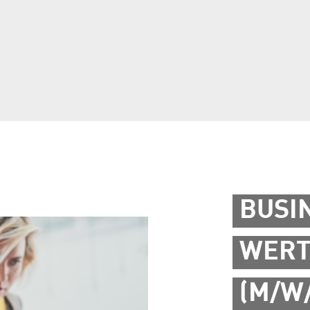
BUSI
WERT
(M/W