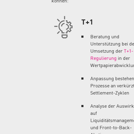
können:
T+1
Beratung und
Unterstützung bei d
Umsetzung der
T+1-
Regulierung
in der
Wertpapierabwicklu
Anpassung bestehe
Prozesse an verkürz
Settlement-Zyklen
Analyse der Auswir
auf
Liquiditätsmanagem
und Front-to-Back-