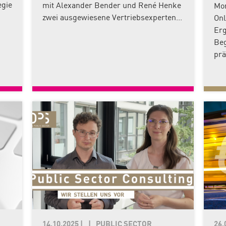
egie
mit Alexander Bender und René Henke
Mon
zwei ausgewiesene Vertriebsexperten...
Onl
Erg
Beg
prä
14.10.2025
|
PUBLIC SECTOR
26.