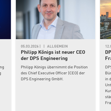
05.03.2026
|
ALLGEMEIN
12.
Philipp Königs ist neuer CEO
DP
der DPS Engineering
Fr
ang
Philipp Königs übernimmt die Position
DPS
g
des Chief Executive Officer (CEO) der
Bür
DPS Engineering GmbH.
in 
Unt
Kun
stä
Fra