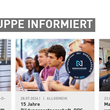
UPPE INFORMIERT
-O-
28.07.2026
|
ALLGEMEIN
23.
15 Jahre
Ma