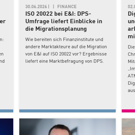
30.06.2026
|
FINANCE
02.
ISO 20022 bei E&I: DPS-
Di
er
Umfrage liefert Einblicke in
un
die Migrationsplanung
ar
mi
m:
Wie bereiten sich Finanzinstitute und
andere Marktakteure auf die Migration
Die
en
von E&I auf ISO 20022 vor? Ergebnisse
Chr
und
liefert eine Marktbefragung von DPS.
Mit
„Im
ATM
Di
aus